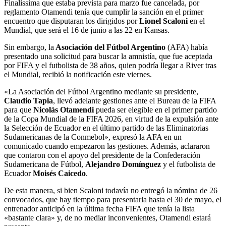
Finalissima que estaba prevista para marzo fue cancelada, por
reglamento Otamendi tenía que cumplir la sanción en el primer
encuentro que disputaran los dirigidos por
Lionel Scaloni
en el
Mundial, que será el 16 de junio a las 22 en Kansas.
Sin embargo, la
Asociación del Fútbol Argentino
(AFA) había
presentado una solicitud para buscar la amnistía, que fue aceptada
por FIFA y el futbolista de 38 años, quien podría llegar a River tras
el Mundial, recibió la notificación este viernes.
«La Asociación del Fútbol Argentino mediante su presidente,
Claudio Tapia
, llevó adelante gestiones ante el Bureau de la FIFA
para que
Nicolás Otamendi
pueda ser elegible en el primer partido
de la Copa Mundial de la FIFA 2026, en virtud de la expulsión ante
la Selección de Ecuador en el último partido de las Eliminatorias
Sudamericanas de la Conmebol», expresó la AFA en un
comunicado cuando empezaron las gestiones. Además, aclararon
que contaron con el apoyo del presidente de la Confederación
Sudamericana de Fútbol,
Alejandro
Domínguez
y el futbolista de
Ecuador
Moisés Caicedo
.
De esta manera, si bien Scaloni todavía no entregó la nómina de 26
convocados, que hay tiempo para presentarla hasta el 30 de mayo, el
entrenador anticipó en la última fecha FIFA que tenía la lista
«bastante clara» y, de no mediar inconvenientes, Otamendi estará