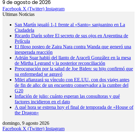
9 de agosto de 2026
Facebook
X (Twitter)
Instagram
Ultimas Noticias
San Martín igualó 1-1 frente al «Santo» sanjuanino en La
Ciudadela
Ricardo Darín sobre El secreto de sus ojos en Argentina de
Película
El filoso posteo de Zaira Nara contra Wanda que generó una
inesperada reacción
Adrián Suar habló del llanto de Araceli González en la mesa
de Mirtha Legrand y la posterior reconciliación
Preocupación por la salud de Joe Biden: su hijo confirmó que
su enfermedad se agravó
Milei afianzará su vínculo con EE.UU. con dos viajes antes
de fin de año: de un encuentro conservador a la cumbre del
G20
Inflación de julio: cuánto esperan las consultoras y qué
factores incidieron en el dato
A qué hora se estrena hoy el final de temporada de «House of
the Dragon»
domingo, 9 agosto 2026
Facebook
X (Twitter)
Instagram