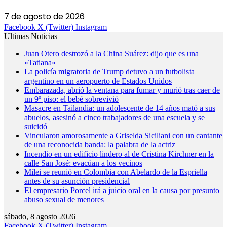
7 de agosto de 2026
Facebook
X (Twitter)
Instagram
Ultimas Noticias
Juan Otero destrozó a la China Suárez: dijo que es una
«Tatiana»
La policía migratoria de Trump detuvo a un futbolista
argentino en un aeropuerto de Estados Unidos
Embarazada, abrió la ventana para fumar y murió tras caer de
un 9º piso: el bebé sobrevivió
Masacre en Tailandia: un adolescente de 14 años mató a sus
abuelos, asesinó a cinco trabajadores de una escuela y se
suicidó
Vincularon amorosamente a Griselda Siciliani con un cantante
de una reconocida banda: la palabra de la actriz
Incendio en un edificio lindero al de Cristina Kirchner en la
calle San José: evacúan a los vecinos
Milei se reunió en Colombia con Abelardo de la Espriella
antes de su asunción presidencial
El empresario Porcel irá a juicio oral en la causa por presunto
abuso sexual de menores
sábado, 8 agosto 2026
Facebook
X (Twitter)
Instagram