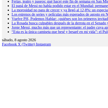
Ferias, teatro y paseos: qué hacer este fin de semana en San 
El papá de Messi no había podido estar en el Mundial: permane
La morosidad no para de crecer y ya llegó al 12,8%: un especial
Los estrenos de series y películas más esperados de agosto e
Vuelve PH, Podemos Hablar: ¿quiénes son los primeros invita
La Rosada busca culpables después de la derrota en el Senado y 
Jorge Messi, mucho más que un representante: el padre cuya a
“Esta es la única camiseta que besé y besaré en mi vida”: el P
sábado, 8 agosto 2026
Facebook
X (Twitter)
Instagram