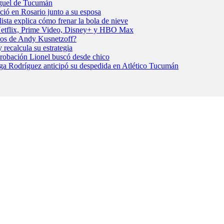
Miguel de Tucumán
ció en Rosario junto a su esposa
ista explica cómo frenar la bola de nieve
n Netflix, Prime Video, Disney+ y HBO Max
dos de Andy Kusnetzoff?
recalcula su estrategia
probación Lionel buscó desde chico
ulga Rodríguez anticipó su despedida en Atlético Tucumán