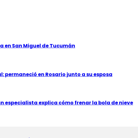
ana en San Miguel de Tucumán
al: permaneció en Rosario junto a su esposa
un especialista explica cómo frenar la bola de nieve