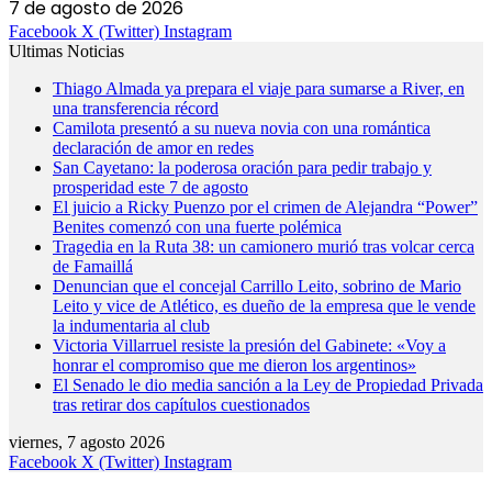
7 de agosto de 2026
Facebook
X (Twitter)
Instagram
Ultimas Noticias
Thiago Almada ya prepara el viaje para sumarse a River, en
una transferencia récord
Camilota presentó a su nueva novia con una romántica
declaración de amor en redes
San Cayetano: la poderosa oración para pedir trabajo y
prosperidad este 7 de agosto
El juicio a Ricky Puenzo por el crimen de Alejandra “Power”
Benites comenzó con una fuerte polémica
Tragedia en la Ruta 38: un camionero murió tras volcar cerca
de Famaillá
Denuncian que el concejal Carrillo Leito, sobrino de Mario
Leito y vice de Atlético, es dueño de la empresa que le vende
la indumentaria al club
Victoria Villarruel resiste la presión del Gabinete: «Voy a
honrar el compromiso que me dieron los argentinos»
El Senado le dio media sanción a la Ley de Propiedad Privada
tras retirar dos capítulos cuestionados
viernes, 7 agosto 2026
Facebook
X (Twitter)
Instagram