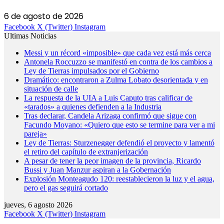
6 de agosto de 2026
Facebook
X (Twitter)
Instagram
Ultimas Noticias
Messi y un récord «imposible» que cada vez está más cerca
Antonela Roccuzzo se manifestó en contra de los cambios a
Ley de Tierras impulsados por el Gobierno
Dramático: encontraron a Zulma Lobato desorientada y en
situación de calle
La respuesta de la UIA a Luis Caputo tras calificar de
«tarados» a quienes defienden a la Industria
Tras declarar, Candela Arizaga confirmó que sigue con
Facundo Moyano: «Quiero que esto se termine para ver a mi
pareja»
Ley de Tierras: Sturzenegger defendió el proyecto y lamentó
el retiro del capítulo de extranjerización
A pesar de tener la peor imagen de la provincia, Ricardo
Bussi y Juan Manzur aspiran a la Gobernación
Explosión Monteagudo 120: reestablecieron la luz y el agua,
pero el gas seguirá cortado
jueves, 6 agosto 2026
Facebook
X (Twitter)
Instagram