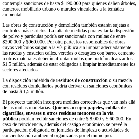
contempla sanciones de hasta $ 190.000 para quienes dañen árboles,
canteros, mobiliario urbano o murales vinculados a la temática
ambiental.
Las obras de construcción y demolición también estarán sujetas a
controles más estrictos. La falta de medidas para evitar la dispersión
de polvo y partículas podría ser sancionada con multas de entre
$290.000 y $960.000. Por otra parte, los responsables de obras
cuyos vehículos salgan a la vía pública sin limpiar adecuadamente
las ruedas y ensucien calles, veredas o desagües con barro, cemento
u otros materiales deberán afrontar multas que podrían alcanzar los
$1,5 millón, además de estar obligados a limpiar inmediatamente los
sectores afectados.
La disposición indebida de
residuos de construcción
o su mezcla
con residuos domiciliarios podría derivar en sanciones económicas
de hasta $ 1,5 millón.
El proyecto también incorpora medidas correctivas que van más allá
de las multas monetarias.
Quienes arrojen papeles, colillas de
cigarrillos, envases u otros residuos menores en la vía
pública
podrían recibir sanciones de entre $ 8.000 y $ 60.000. En
caso de reincidencia, además del castigo económico, se prevé la
participación obligatoria en jornadas de limpieza o actividades de
concientización ambiental organizadas por el municipio.