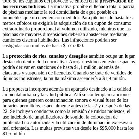
Otro de los capítulos del proyecto se enfoca en la
preservación de
los recursos hídricos
. La iniciativa prohíbe el llenado total o parcial
de piscinas mediante la red domiciliaria de agua potable en
inmuebles que no cuenten con medidor. Para piletines de hasta tres
metros cúbicos se exigiría la adquisición de un cupón de consumo
extraordinario proporcional al volumen utilizado, mientras que las
piscinas de mayores dimensiones deberían abastecerse mediante
camiones cisterna habilitados. Las infracciones podrían ser
castigadas con multas de hasta $ 575.000.
La
protección de ríos, canales y desagües
también ocupa un lugar
destacado dentro de la normativa. Arrojar residuos en estos espacios
podría derivar en sanciones de hasta $1,1 millón, además de
clausuras y suspensión de licencias. Cuando se trate de vertidos de
líquidos industriales, la multa máxima ascendería a $1,9 millón.
La propuesta incorpora además un apartado destinado a la calidad
ambiental urbana y la salud pública. Allí se contemplan sanciones
para quienes generen contaminación sonora o visual fuera de los
horarios permitidos, especialmente antes de las 7 y después de las
22. Se incluyen conductas como la emisión de ruidos molestos, el
uso indebido de amplificadores de sonido, la colocación de
publicidad no autorizada y la utilización de iluminación excesiva o
mal orientada. Las multas previstas van desde los $95.000 hasta los
$1,5 millón.