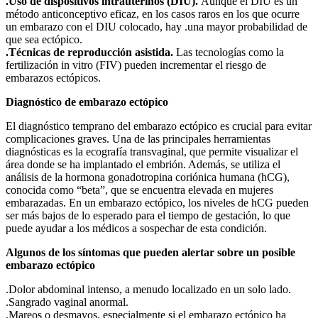
.Uso de dispositivos intrauterinos (DIU).
Aunque el DIU es un
método anticonceptivo eficaz, en los casos raros en los que ocurre
un embarazo con el DIU colocado, hay .una mayor probabilidad de
que sea ectópico.
.Técnicas de reproducción asistida.
Las tecnologías como la
fertilización in vitro (FIV) pueden incrementar el riesgo de
embarazos ectópicos.
Diagnóstico de embarazo ectópico
El diagnóstico temprano del embarazo ectópico es crucial para evitar
complicaciones graves. Una de las principales herramientas
diagnósticas es la ecografía transvaginal, que permite visualizar el
área donde se ha implantado el embrión. Además, se utiliza el
análisis de la hormona gonadotropina coriónica humana (hCG),
conocida como “beta”, que se encuentra elevada en mujeres
embarazadas. En un embarazo ectópico, los niveles de hCG pueden
ser más bajos de lo esperado para el tiempo de gestación, lo que
puede ayudar a los médicos a sospechar de esta condición.
Algunos de los síntomas que pueden alertar sobre un posible
embarazo ectópico
.Dolor abdominal intenso, a menudo localizado en un solo lado.
.Sangrado vaginal anormal.
.Mareos o desmayos, especialmente si el embarazo ectópico ha