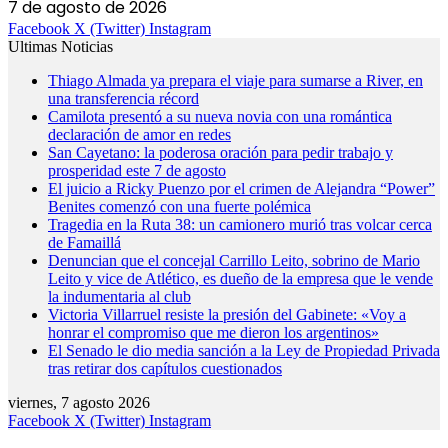
7 de agosto de 2026
Facebook
X (Twitter)
Instagram
Ultimas Noticias
Thiago Almada ya prepara el viaje para sumarse a River, en
una transferencia récord
Camilota presentó a su nueva novia con una romántica
declaración de amor en redes
San Cayetano: la poderosa oración para pedir trabajo y
prosperidad este 7 de agosto
El juicio a Ricky Puenzo por el crimen de Alejandra “Power”
Benites comenzó con una fuerte polémica
Tragedia en la Ruta 38: un camionero murió tras volcar cerca
de Famaillá
Denuncian que el concejal Carrillo Leito, sobrino de Mario
Leito y vice de Atlético, es dueño de la empresa que le vende
la indumentaria al club
Victoria Villarruel resiste la presión del Gabinete: «Voy a
honrar el compromiso que me dieron los argentinos»
El Senado le dio media sanción a la Ley de Propiedad Privada
tras retirar dos capítulos cuestionados
viernes, 7 agosto 2026
Facebook
X (Twitter)
Instagram