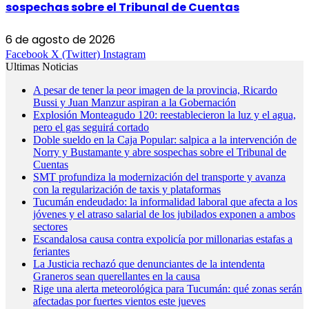
sospechas sobre el Tribunal de Cuentas
6 de agosto de 2026
Facebook
X (Twitter)
Instagram
Ultimas Noticias
A pesar de tener la peor imagen de la provincia, Ricardo
Bussi y Juan Manzur aspiran a la Gobernación
Explosión Monteagudo 120: reestablecieron la luz y el agua,
pero el gas seguirá cortado
Doble sueldo en la Caja Popular: salpica a la intervención de
Norry y Bustamante y abre sospechas sobre el Tribunal de
Cuentas
SMT profundiza la modernización del transporte y avanza
con la regularización de taxis y plataformas
Tucumán endeudado: la informalidad laboral que afecta a los
jóvenes y el atraso salarial de los jubilados exponen a ambos
sectores
Escandalosa causa contra expolicía por millonarias estafas a
feriantes
La Justicia rechazó que denunciantes de la intendenta
Graneros sean querellantes en la causa
Rige una alerta meteorológica para Tucumán: qué zonas serán
afectadas por fuertes vientos este jueves