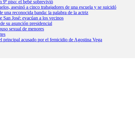
 9º piso: el bebé sobrevivió
los, asesinó a cinco trabajadores de una escuela y se suicidó
e una reconocida banda: la palabra de la actriz
lle San José: evacúan a los vecinos
 de su asunción presidencial
 abuso sexual de menores
tes
, el principal acusado por el femicidio de Agostina Vega