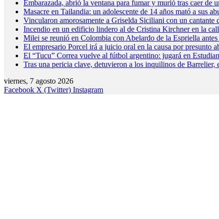
Embarazada, abrió la ventana para fumar y murió tras caer de un
Masacre en Tailandia: un adolescente de 14 años mató a sus abue
Vincularon amorosamente a Griselda Siciliani con un cantante d
Incendio en un edificio lindero al de Cristina Kirchner en la ca
Milei se reunió en Colombia con Abelardo de la Espriella antes
El empresario Porcel irá a juicio oral en la causa por presunto
El “Tucu” Correa vuelve al fútbol argentino: jugará en Estudian
Tras una pericia clave, detuvieron a los inquilinos de Barrelier
viernes, 7 agosto 2026
Facebook
X (Twitter)
Instagram