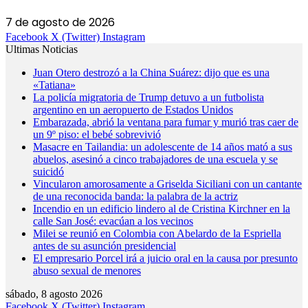
7 de agosto de 2026
Facebook
X (Twitter)
Instagram
Ultimas Noticias
Juan Otero destrozó a la China Suárez: dijo que es una
«Tatiana»
La policía migratoria de Trump detuvo a un futbolista
argentino en un aeropuerto de Estados Unidos
Embarazada, abrió la ventana para fumar y murió tras caer de
un 9º piso: el bebé sobrevivió
Masacre en Tailandia: un adolescente de 14 años mató a sus
abuelos, asesinó a cinco trabajadores de una escuela y se
suicidó
Vincularon amorosamente a Griselda Siciliani con un cantante
de una reconocida banda: la palabra de la actriz
Incendio en un edificio lindero al de Cristina Kirchner en la
calle San José: evacúan a los vecinos
Milei se reunió en Colombia con Abelardo de la Espriella
antes de su asunción presidencial
El empresario Porcel irá a juicio oral en la causa por presunto
abuso sexual de menores
sábado, 8 agosto 2026
Facebook
X (Twitter)
Instagram