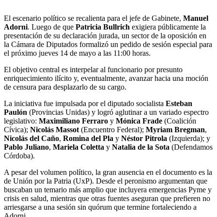
El escenario político se recalienta para el jefe de Gabinete,
Manuel
Adorni
. Luego de que
Patricia Bullrich
exigiera públicamente la
presentación de su declaración jurada, un sector de la oposición en
la Cámara de Diputados formalizó un pedido de sesión especial para
el próximo jueves 14 de mayo a las 11:00 horas.
El objetivo central es interpelar al funcionario por presunto
enriquecimiento ilícito y, eventualmente, avanzar hacia una moción
de censura para desplazarlo de su cargo.
La iniciativa fue impulsada por el diputado socialista
Esteban
Paulón
(Provincias Unidas) y logró aglutinar a un variado espectro
legislativo:
Maximiliano Ferraro
y
Mónica Frade
(Coalición
Cívica);
Nicolás Massot
(Encuentro Federal);
Myriam Bregman
,
Nicolás del Caño
,
Romina del Pla
y
Néstor Pitrola
(Izquierda); y
Pablo Juliano
,
Mariela Coletta
y
Natalia de la Sota
(Defendamos
Córdoba).
A pesar del volumen político, la gran ausencia en el documento es la
de Unión por la Patria (UxP). Desde el peronismo argumentan que
buscaban un temario más amplio que incluyera emergencias Pyme y
crisis en salud, mientras que otras fuentes aseguran que prefieren no
arriesgarse a una sesión sin quórum que termine fortaleciendo a
Adorni.