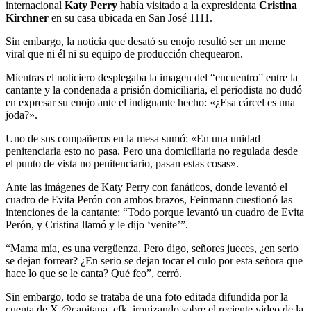
internacional
Katy Perry
había visitado a la expresidenta
Cristina
Kirchner
en su casa ubicada en San José 1111.
Sin embargo, la noticia que desató su enojo resultó ser un meme
viral que ni él ni su equipo de producción chequearon.
Mientras el noticiero desplegaba la imagen del “encuentro” entre la
cantante y la condenada a prisión domiciliaria, el periodista no dudó
en expresar su enojo ante el indignante hecho: «¿Esa cárcel es una
joda?».
Uno de sus compañeros en la mesa sumó: «En una unidad
penitenciaria esto no pasa. Pero una domiciliaria no regulada desde
el punto de vista no penitenciario, pasan estas cosas».
Ante las imágenes de Katy Perry con fanáticos, donde levantó el
cuadro de Evita Perón con ambos brazos, Feinmann cuestionó las
intenciones de la cantante: “Todo porque levantó un cuadro de Evita
Perón, y Cristina llamó y le dijo ‘venite’”.
“Mama mía, es una vergüenza. Pero digo, señores jueces, ¿en serio
se dejan forrear? ¿En serio se dejan tocar el culo por esta señora que
hace lo que se le canta? Qué feo”, cerró.
Sin embargo, todo se trataba de una foto editada difundida por la
cuenta de X @capitana_cfk, ironizando sobre el reciente video de la