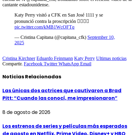
cantante estadounidense.
Katy Perry visitó a CFK en San José 1111 y se
pronunció contra la proscripción ✌🏻🇦🇷
pic.twitter.com/kMB1WcOFTq
— Cristina Capitana (@capitana_cfk)
September 10,
2025
Cristina Kirchner
Eduardo Feinmann
Katy Perry
Ultimas noticias
Compartir.
Facebook
Twitter
WhatsApp
Email
Noticias
Relacionadas
Las únicas dos actrices que cautivaron a Brad
Pitt: “Cuando las conocí, me impresionaron”
8 de agosto de 2026
Los estrenos de series y películas más esperados
de agosto en Netflix, Prime Video, Disney+ y HBO