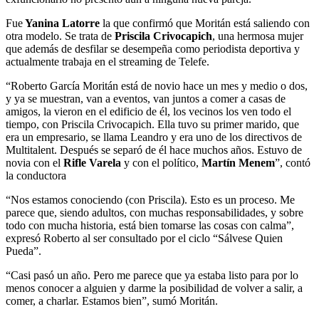
Fue
Yanina Latorre
la que confirmó que Moritán está saliendo con
otra modelo. Se trata de
Priscila Crivocapich
, una hermosa mujer
que además de desfilar se desempeña como periodista deportiva y
actualmente trabaja en el streaming de Telefe.
“Roberto García Moritán está de novio hace un mes y medio o dos,
y ya se muestran, van a eventos, van juntos a comer a casas de
amigos, la vieron en el edificio de él, los vecinos los ven todo el
tiempo, con Priscila Crivocapich. Ella tuvo su primer marido, que
era un empresario, se llama Leandro y era uno de los directivos de
Multitalent. Después se separó de él hace muchos años. Estuvo de
novia con el
Rifle Varela
y con el político,
Martín Menem
”, contó
la conductora
“Nos estamos conociendo (con Priscila). Esto es un proceso. Me
parece que, siendo adultos, con muchas responsabilidades, y sobre
todo con mucha historia, está bien tomarse las cosas con calma”,
expresó Roberto al ser consultado por el ciclo “Sálvese Quien
Pueda”.
“Casi pasó un año. Pero me parece que ya estaba listo para por lo
menos conocer a alguien y darme la posibilidad de volver a salir, a
comer, a charlar. Estamos bien”, sumó Moritán.