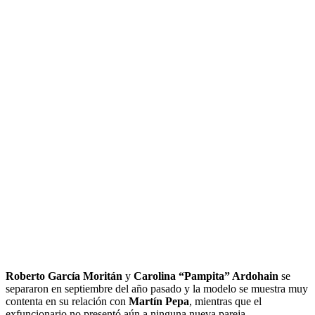
Roberto García Moritán
y
Carolina “Pampita” Ardohain
se
separaron en septiembre del año pasado y la modelo se muestra muy
contenta en su relación con
Martín Pepa
, mientras que el
exfuncionario no presentó aún a ninguna nueva pareja.