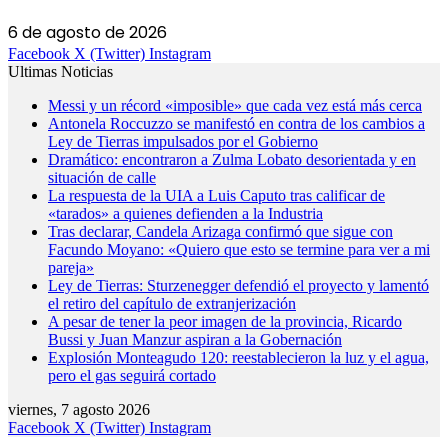
6 de agosto de 2026
Facebook
X (Twitter)
Instagram
Ultimas Noticias
Messi y un récord «imposible» que cada vez está más cerca
Antonela Roccuzzo se manifestó en contra de los cambios a
Ley de Tierras impulsados por el Gobierno
Dramático: encontraron a Zulma Lobato desorientada y en
situación de calle
La respuesta de la UIA a Luis Caputo tras calificar de
«tarados» a quienes defienden a la Industria
Tras declarar, Candela Arizaga confirmó que sigue con
Facundo Moyano: «Quiero que esto se termine para ver a mi
pareja»
Ley de Tierras: Sturzenegger defendió el proyecto y lamentó
el retiro del capítulo de extranjerización
A pesar de tener la peor imagen de la provincia, Ricardo
Bussi y Juan Manzur aspiran a la Gobernación
Explosión Monteagudo 120: reestablecieron la luz y el agua,
pero el gas seguirá cortado
viernes, 7 agosto 2026
Facebook
X (Twitter)
Instagram