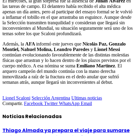
El miércoles, la gran sorpresa fue la ausencia de
Julián Álvarez
en
las tareas de campo. El delantero había recibido el alta médica
apenas un día antes, pero al participar del ensayo formal se le volvió
a inflamar el tobillo en el que arrastraba un esguince. Aunque desde
la Selección transmiten tranquilidad y consideran que llegará sin
inconvenientes al Mundial, su situación seguramente será uno de los
temas sobre los que Scaloni profundizará.
Además, la
AFA
informó este jueves que
Nicolás Paz, Gonzalo
Montiel, Nahuel Molina, Leandro Paredes
y
Lionel Messi
continúan evolucionando favorablemente de las distintas molestias
físicas que arrastran y lo hacen dentro de los plazos previstos por el
cuerpo médico. A esa nómina se suma
Emiliano Martínez
. El
arquero campeón del mundo continúa con la mano derecha
inmovilizada a raíz de la fractura en el dedo anular que sufrió
semanas atrás, aunque llegará sin inconvenientes al debut.
Lionel Scaloni
Selección Argentina
Ultimas noticias
Compartir.
Facebook
Twitter
WhatsApp
Email
Noticias
Relacionadas
Thiago Almada ya prepara el viaje para sumarse