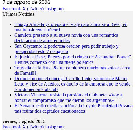
7 de agosto de 2026
Facebook
X (Twitter)
Instagram
Ultimas Noticias
Thiago Almada ya prepara el viaje para sumarse a River, en
una transferencia récord
Camilota presentó a su nueva novia con una romántica
declaración de amor en redes
San Cayetano: la poderosa oración para pedir trabajo y
prosperidad este 7 de agosto
El juicio a Ricky Puenzo por el crimen de Alejandra “Power”
Benites comenzó con una fuerte polémica
Tragedia en la Ruta 38: un camionero murió tras volcar cerca
de Famaillá
Denuncian que el concejal Carrillo Leito, sobrino de Mario
Leito y vice de Atlético, es dueño de la empresa que le vende
la indumentaria al club
Victoria Villarruel resiste la presión del Gabinete: «Voy a
honrar el compromiso que me dieron los argentinos»
El Senado le dio media sanción a la Ley de Propiedad Privada
tras retirar dos capítulos cuestionados
viernes, 7 agosto 2026
Facebook
X (Twitter)
Instagram