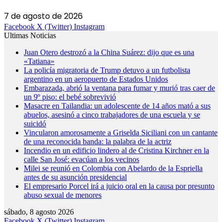
7 de agosto de 2026
Facebook
X (Twitter)
Instagram
Ultimas Noticias
Juan Otero destrozó a la China Suárez: dijo que es una
«Tatiana»
La policía migratoria de Trump detuvo a un futbolista
argentino en un aeropuerto de Estados Unidos
Embarazada, abrió la ventana para fumar y murió tras caer de
un 9º piso: el bebé sobrevivió
Masacre en Tailandia: un adolescente de 14 años mató a sus
abuelos, asesinó a cinco trabajadores de una escuela y se
suicidó
Vincularon amorosamente a Griselda Siciliani con un cantante
de una reconocida banda: la palabra de la actriz
Incendio en un edificio lindero al de Cristina Kirchner en la
calle San José: evacúan a los vecinos
Milei se reunió en Colombia con Abelardo de la Espriella
antes de su asunción presidencial
El empresario Porcel irá a juicio oral en la causa por presunto
abuso sexual de menores
sábado, 8 agosto 2026
Facebook
X (Twitter)
Instagram