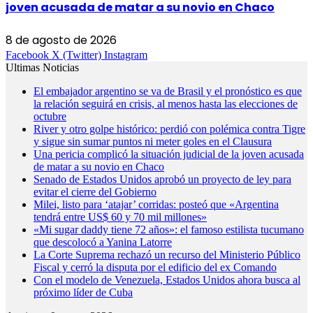
joven acusada de matar a su novio en Chaco
8 de agosto de 2026
Facebook
X (Twitter)
Instagram
Ultimas Noticias
El embajador argentino se va de Brasil y el pronóstico es que
la relación seguirá en crisis, al menos hasta las elecciones de
octubre
River y otro golpe histórico: perdió con polémica contra Tigre
y sigue sin sumar puntos ni meter goles en el Clausura
Una pericia complicó la situación judicial de la joven acusada
de matar a su novio en Chaco
Senado de Estados Unidos aprobó un proyecto de ley para
evitar el cierre del Gobierno
Milei, listo para ‘atajar’ corridas: posteó que «Argentina
tendrá entre US$ 60 y 70 mil millones»
«Mi sugar daddy tiene 72 años»: el famoso estilista tucumano
que descolocó a Yanina Latorre
La Corte Suprema rechazó un recurso del Ministerio Público
Fiscal y cerró la disputa por el edificio del ex Comando
Con el modelo de Venezuela, Estados Unidos ahora busca al
próximo líder de Cuba