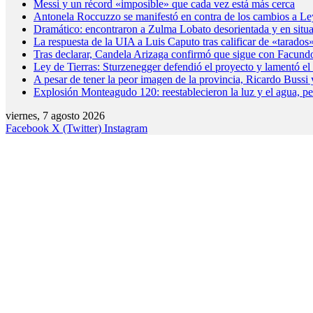
Messi y un récord «imposible» que cada vez está más cerca
Antonela Roccuzzo se manifestó en contra de los cambios a Le
Dramático: encontraron a Zulma Lobato desorientada y en situa
La respuesta de la UIA a Luis Caputo tras calificar de «tarados»
Tras declarar, Candela Arizaga confirmó que sigue con Facund
Ley de Tierras: Sturzenegger defendió el proyecto y lamentó el r
A pesar de tener la peor imagen de la provincia, Ricardo Buss
Explosión Monteagudo 120: reestablecieron la luz y el agua, pe
viernes, 7 agosto 2026
Facebook
X (Twitter)
Instagram