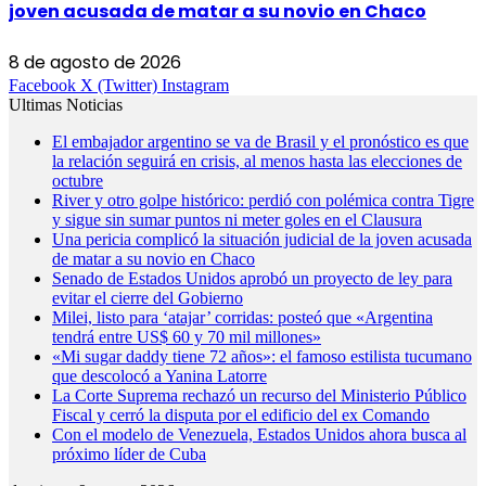
joven acusada de matar a su novio en Chaco
8 de agosto de 2026
Facebook
X (Twitter)
Instagram
Ultimas Noticias
El embajador argentino se va de Brasil y el pronóstico es que
la relación seguirá en crisis, al menos hasta las elecciones de
octubre
River y otro golpe histórico: perdió con polémica contra Tigre
y sigue sin sumar puntos ni meter goles en el Clausura
Una pericia complicó la situación judicial de la joven acusada
de matar a su novio en Chaco
Senado de Estados Unidos aprobó un proyecto de ley para
evitar el cierre del Gobierno
Milei, listo para ‘atajar’ corridas: posteó que «Argentina
tendrá entre US$ 60 y 70 mil millones»
«Mi sugar daddy tiene 72 años»: el famoso estilista tucumano
que descolocó a Yanina Latorre
La Corte Suprema rechazó un recurso del Ministerio Público
Fiscal y cerró la disputa por el edificio del ex Comando
Con el modelo de Venezuela, Estados Unidos ahora busca al
próximo líder de Cuba