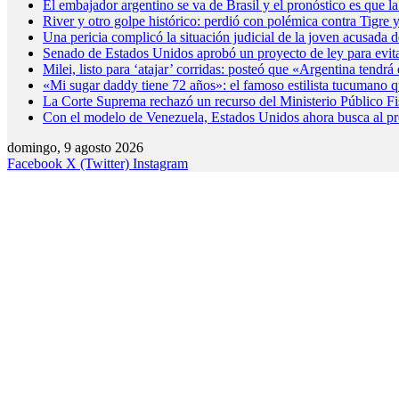
El embajador argentino se va de Brasil y el pronóstico es que la 
River y otro golpe histórico: perdió con polémica contra Tigre 
Una pericia complicó la situación judicial de la joven acusada
Senado de Estados Unidos aprobó un proyecto de ley para evita
Milei, listo para ‘atajar’ corridas: posteó que «Argentina tendr
«Mi sugar daddy tiene 72 años»: el famoso estilista tucumano 
La Corte Suprema rechazó un recurso del Ministerio Público Fis
Con el modelo de Venezuela, Estados Unidos ahora busca al p
domingo, 9 agosto 2026
Facebook
X (Twitter)
Instagram