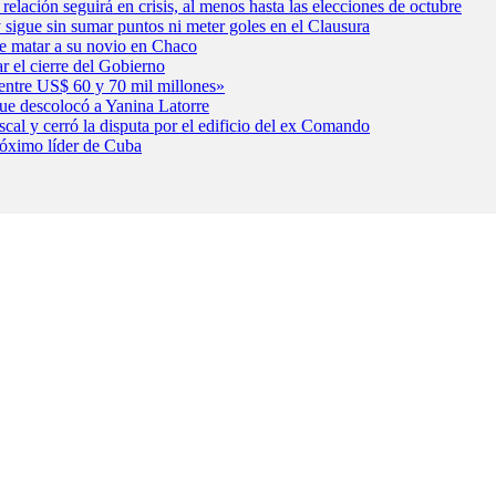
relación seguirá en crisis, al menos hasta las elecciones de octubre
y sigue sin sumar puntos ni meter goles en el Clausura
 de matar a su novio en Chaco
r el cierre del Gobierno
á entre US$ 60 y 70 mil millones»
que descolocó a Yanina Latorre
cal y cerró la disputa por el edificio del ex Comando
róximo líder de Cuba