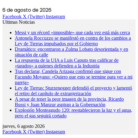
6 de agosto de 2026
Facebook
X (Twitter)
Instagram
Ultimas Noticias
Messi y un récord «imposible» que cada vez está más cerca
Antonela Roccuzzo se manifestó en contra de los cambios a
Ley de Tierras impulsados por el Gobierno
Dramático: encontraron a Zulma Lobato desorientada y en
situación de calle
La respuesta de la UIA a Luis Caputo tras calificar de
«tarados» a quienes defienden a la Industria
Tras declarar, Candela Arizaga confirmó que sigue con
Facundo Moyano: «Quiero que esto se termine para ver a mi
pareja»
Ley de Tierras: Sturzenegger defendió el proyecto y lamentó
el retiro del capítulo de extranjerización
A pesar de tener la peor imagen de la provincia, Ricardo
Bussi y Juan Manzur aspiran a la Gobernación
Explosión Monteagudo 120: reestablecieron la luz y el agua,
pero el gas seguirá cortado
jueves, 6 agosto 2026
Facebook
X (Twitter)
Instagram