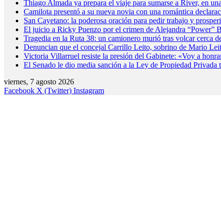
Thiago Almada ya prepara el viaje para sumarse a River, en una
Camilota presentó a su nueva novia con una romántica declarac
San Cayetano: la poderosa oración para pedir trabajo y prosper
El juicio a Ricky Puenzo por el crimen de Alejandra “Power” 
Tragedia en la Ruta 38: un camionero murió tras volcar cerca d
Denuncian que el concejal Carrillo Leito, sobrino de Mario Leit
Victoria Villarruel resiste la presión del Gabinete: «Voy a hon
El Senado le dio media sanción a la Ley de Propiedad Privada tr
viernes, 7 agosto 2026
Facebook
X (Twitter)
Instagram