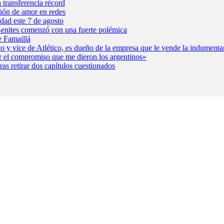
 transferencia récord
ión de amor en redes
idad este 7 de agosto
Benites comenzó con una fuerte polémica
e Famaillá
o y vice de Atlético, es dueño de la empresa que le vende la indumentar
rar el compromiso que me dieron los argentinos»
as retirar dos capítulos cuestionados