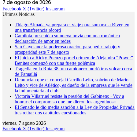
7 de agosto de 2026
Facebook
X (Twitter)
Instagram
Ultimas Noticias
Thiago Almada ya prepara el viaje para sumarse a River, en
una transferencia récord
Camilota presentó a su nueva novia con una romántica
declaración de amor en redes
San Cayetano: la poderosa oración para pedir trabajo y
prosperidad este 7 de agosto
El juicio a Ricky Puenzo por el crimen de Alejandra “Power”
Benites comenzó con una fuerte polémica
Tragedia en la Ruta 38: un camionero murió tras volcar cerca
de Famaillá
Denuncian que el concejal Carrillo Leito, sobrino de Mario
Leito y vice de Atlético, es dueño de la empresa que le vende
la indumentaria al club
Victoria Villarruel resiste la presión del Gabinete: «Voy a
honrar el compromiso que me dieron los argentinos»
El Senado le dio media sanción a la Ley de Propiedad Privada
tras retirar dos capítulos cuestionados
viernes, 7 agosto 2026
Facebook
X (Twitter)
Instagram