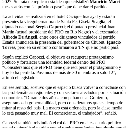
2027. Se trata de replicar esta idea que cristalizó
Mauricio Macri
meses atrás con “el próximo paso” que debe dar el partido.
La actividad se realizará en el hotel Cacique Inacayal y estarán
presentes la vicegobernadora de Santa Fe,
Gisela Scaglia
; el
diputado nacional
Sergio Capozzi
; el diputado provincial Juan
Martín (actual presidente del PRO en Río Negro) y el exsenador
Alfredo De Angeli
, entre otros dirigentes vinculados al partido.
Estaba anunciada la presencia del gobernador de Chubut,
Ignacio
Torres
, pero en su entorno confirmaron a
TN
que no participará.
Según explicó Capozzi, el objetivo es recuperar protagonismo
político y fortalecer una identidad federal dentro del PRO.
“Consideramos que el PRO tiene que recuperar el protagonismo y
hoy lo ha perdido. Pasamos de más de 30 miembros a solo 12”,
afirmó el legislador.
En ese sentido, sostuvo que el espacio busca volver a conectarse con
las problemáticas regionales y con sectores afectados por la situación
económica. “Durante dos años acompañamos al Gobierno,
aseguramos la gobernabilidad, pero consideramos que es tiempo de
mirar al resto del país. La macro está ordenada, pero la clase media
lo está pasando muy mal. El comerciante, el trabajador”, señaló.
Capozzi también reivindicó el rol del PRO en el escenario político
actual y vinculó al partido con el rumbo económico impulsado por el