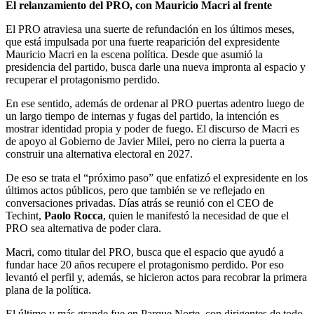
El relanzamiento del PRO, con Mauricio Macri al frente
El PRO atraviesa una suerte de refundación en los últimos meses,
que está impulsada por una fuerte reaparición del expresidente
Mauricio Macri en la escena política. Desde que asumió la
presidencia del partido, busca darle una nueva impronta al espacio y
recuperar el protagonismo perdido.
En ese sentido, además de ordenar al PRO puertas adentro luego de
un largo tiempo de internas y fugas del partido, la intención es
mostrar identidad propia y poder de fuego. El discurso de Macri es
de apoyo al Gobierno de Javier Milei, pero no cierra la puerta a
construir una alternativa electoral en 2027.
De eso se trata el “próximo paso” que enfatizó el expresidente en los
últimos actos públicos, pero que también se ve reflejado en
conversaciones privadas. Días atrás se reunió con el CEO de
Techint,
Paolo Rocca
, quien le manifestó la necesidad de que el
PRO sea alternativa de poder clara.
Macri, como titular del PRO, busca que el espacio que ayudó a
fundar hace 20 años recupere el protagonismo perdido. Por eso
levantó el perfil y, además, se hicieron actos para recobrar la primera
plana de la política.
El último y más grande fue en Parque Norte, con dirigentes de todo