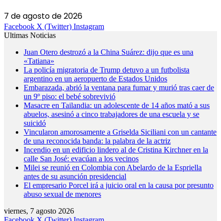
7 de agosto de 2026
Facebook
X (Twitter)
Instagram
Ultimas Noticias
Juan Otero destrozó a la China Suárez: dijo que es una
«Tatiana»
La policía migratoria de Trump detuvo a un futbolista
argentino en un aeropuerto de Estados Unidos
Embarazada, abrió la ventana para fumar y murió tras caer de
un 9º piso: el bebé sobrevivió
Masacre en Tailandia: un adolescente de 14 años mató a sus
abuelos, asesinó a cinco trabajadores de una escuela y se
suicidó
Vincularon amorosamente a Griselda Siciliani con un cantante
de una reconocida banda: la palabra de la actriz
Incendio en un edificio lindero al de Cristina Kirchner en la
calle San José: evacúan a los vecinos
Milei se reunió en Colombia con Abelardo de la Espriella
antes de su asunción presidencial
El empresario Porcel irá a juicio oral en la causa por presunto
abuso sexual de menores
viernes, 7 agosto 2026
Facebook
X (Twitter)
Instagram