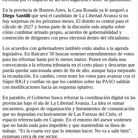
En la provincia de Buenos Aires, la Casa Rosada ya le aseguró a
Diego Santilli
que será el candidato de La Libertad Avanza si no
hay sorpresas en los próximos meses. El distrito es central para el
cálculo de 2027 y forma parte de la discusión más amplia sobre
cómo combinar armado propio, acuerdos de gobernabilidad y
contención de dirigentes con peso electoral dentro del oficialismo.
Los acuerdos con gobernadores también están atados a la agenda
legislativa. En Balcarce 50 buscan sostener entendimientos de votos
para las reformas hasta por lo menos marzo. Ponen en duda una
convocatoria a la reforma tributaria en el corto plazo y descartan que
pueda quedar sancionada antes de fin de año, aunque haya mejorado
la recaudación. En cambio, creen tener los votos para avanzar con el
Súper RIGI y confían en que los cambios sobre las PASO saldrán
con modificaciones hacia un esquema optativo.
En paralelo, el Gobierno busca reforzar la coordinación digital en las
provincias bajo el ala de La Libertad Avanza. La idea es sumar
encuentros, grupos de organización y lineamientos de comunicación
que no dependan exclusivamente de Las Fuerzas del Cielo, el
espacio referenciado en Caputo. En el entorno del asesor sostienen
que no harán nada para impedirlo y que mantendrán su línea de
trabajo. “Es la cuarta vez que lo intentan hacer. No va a salir bien”,
expresan cerca de ese sector.