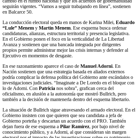
cambio en el rumbo nacional y que los acuerdos de gobernabilidad
seguirán vigentes. “Vamos a seguir trabajando en línea”, sostienen
en Balcarce 50.
La conducción electoral queda en manos de Karina Milei,
Eduardo
“Lule” Menem
y
Martín Menem
. Ese esquema busca ordenar
candidaturas, alianzas, estructura territorial y presencia legislativa.
En el Gobierno ponen el foco en la verticalidad de La Libertad
Avanza y sostienen que una bancada integrada por dirigentes
propios permite administrar mejor las crisis internas y defender al
Ejecutivo en momentos de desgaste.
En ese razonamiento aparece el caso de
Manuel Adorni
. En
Nación sostienen que una estrategia basada en aliados externos
podría complicar la defensa política del Gobierno ante escándalos o
investigaciones judiciales. “Imaginate a De Loredo en el bloque con
lo de Adorni. Con
Patricia
nos sobra”, grafican cerca del
oficialismo, en alusión a la autonomía que mostró Bullrich, pero
también a la decisión de mantenerla dentro del esquema libertario.
La situación de Bullrich sigue atravesando el armado electoral. En el
Gobierno insisten con que quieren que sea candidata a jefa de
Gobierno porteña y descartan un acuerdo con el PRO. También
dejan fuera de ese esquema a
Pilar Ramírez
, por bajo nivel de
conocimiento público, y a Adorni, al que consideran sin margen
electoral por el impacto de las investigaciones sobre su patrimonio.