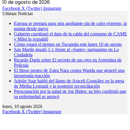
10 de agosto de 2026
Facebook
X (Twitter)
Instagram
Ultimas Noticias
Europa se prepara para otra agobiante ola de calor extremo, la
quinta desde mayo
Galperin cuestionó el dato de la caída del consumo de CAME
y Milei lo respaldó
Cómo estará el tiempo en Tucumán este lunes 10 de agosto
San Martín igualó 1-1 frente al «Santo» sanjuanino en La
Ciudadela
Ricardo Darín sobre El secreto de sus ojos en Argentina de
Película
El filoso posteo de Zaira Nara contra Wanda que generó una
inesperada reacción
Adrián Suar habló del llanto de Araceli González en la mesa
de Mirtha Legrand y la posterior reconciliación
Preocupación por la salud de Joe Biden: su hijo confirmó que
su enfermedad se agravó
lunes, 10 agosto 2026
Facebook
X (Twitter)
Instagram