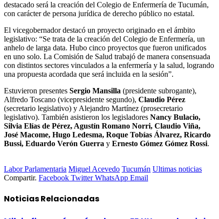
destacado será la creación del Colegio de Enfermería de Tucumán,
con carácter de persona jurídica de derecho público no estatal.
El vicegobernador destacó un proyecto originado en el ámbito
legislativo: “Se trata de la creación del Colegio de Enfermería, un
anhelo de larga data. Hubo cinco proyectos que fueron unificados
en uno solo. La Comisión de Salud trabajó de manera consensuada
con distintos sectores vinculados a la enfermería y la salud, logrando
una propuesta acordada que será incluida en la sesión”.
Estuvieron presentes
Sergio Mansilla
(presidente subrogante),
Alfredo Toscano (vicepresidente segundo),
Claudio Pérez
(secretario legislativo) y Alejandro Martínez (prosecretario
legislativo). También asistieron los legisladores
Nancy Bulacio,
Silvia Elías de Pérez, Agustín Romano Norri, Claudio Viña,
José Macome, Hugo Ledesma, Roque Tobías Álvarez, Ricardo
Bussi, Eduardo Verón Guerra
y
Ernesto Gómez Gómez Rossi
.
Labor Parlamentaria
Miguel Acevedo
Tucumán
Ultimas noticias
Compartir.
Facebook
Twitter
WhatsApp
Email
Noticias
Relacionadas