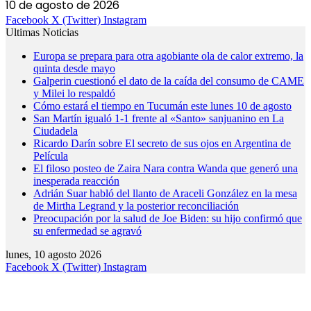
10 de agosto de 2026
Facebook
X (Twitter)
Instagram
Ultimas Noticias
Europa se prepara para otra agobiante ola de calor extremo, la
quinta desde mayo
Galperin cuestionó el dato de la caída del consumo de CAME
y Milei lo respaldó
Cómo estará el tiempo en Tucumán este lunes 10 de agosto
San Martín igualó 1-1 frente al «Santo» sanjuanino en La
Ciudadela
Ricardo Darín sobre El secreto de sus ojos en Argentina de
Película
El filoso posteo de Zaira Nara contra Wanda que generó una
inesperada reacción
Adrián Suar habló del llanto de Araceli González en la mesa
de Mirtha Legrand y la posterior reconciliación
Preocupación por la salud de Joe Biden: su hijo confirmó que
su enfermedad se agravó
lunes, 10 agosto 2026
Facebook
X (Twitter)
Instagram