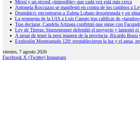
Messi y un récord «imposible» que cada vez está más cerca
Antonela Roccuzzo se manifestó en contra de los cambios a Le
Dramático: encontraron a Zulma Lobato desorientada y en situa
La respuesta de la UIA a Luis Caputo tras calificar de «tarados»
Tras declarar, Candela Arizaga confirmó que sigue con Facund
Ley de Tierras: Sturzenegger defendió el proyecto y lamentó el r
A pesar de tener la peor imagen de la provincia, Ricardo Buss
Explosión Monteagudo 120: reestablecieron la luz y el agua, pe
viernes, 7 agosto 2026
Facebook
X (Twitter)
Instagram