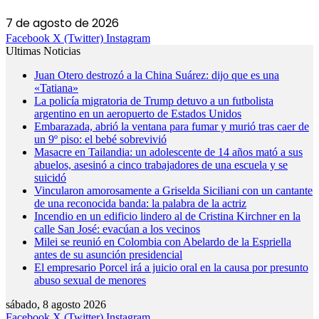
7 de agosto de 2026
Facebook
X (Twitter)
Instagram
Ultimas Noticias
Juan Otero destrozó a la China Suárez: dijo que es una
«Tatiana»
La policía migratoria de Trump detuvo a un futbolista
argentino en un aeropuerto de Estados Unidos
Embarazada, abrió la ventana para fumar y murió tras caer de
un 9º piso: el bebé sobrevivió
Masacre en Tailandia: un adolescente de 14 años mató a sus
abuelos, asesinó a cinco trabajadores de una escuela y se
suicidó
Vincularon amorosamente a Griselda Siciliani con un cantante
de una reconocida banda: la palabra de la actriz
Incendio en un edificio lindero al de Cristina Kirchner en la
calle San José: evacúan a los vecinos
Milei se reunió en Colombia con Abelardo de la Espriella
antes de su asunción presidencial
El empresario Porcel irá a juicio oral en la causa por presunto
abuso sexual de menores
sábado, 8 agosto 2026
Facebook
X (Twitter)
Instagram