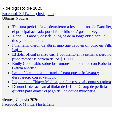
7 de agosto de 2026
Facebook
X (Twitter)
Instagram
Ultimas Noticias
Tras una pericia clave, detuvieron a los inquilinos de Barrelier,
el principal acusado por el femicidio de Agostina Vega
Tiene 119 años y desafía la lógica de la longevidad con un
desayuno tradicional
Final feliz: dieron de alta al niño que cayó en un pozo en Villa
Luján
El dólar oficial avanzó casi 1 por ciento en la semana, pero no
pudo romper la barrera de los $ 1.500
Emily Ceco habló sobre los rumores de romance con Roberto
García Moritán
Le confió el auto a un “trapito” para que se lo lavara y
desapareció con el vehículo
Imputaron a Thiago Medina por abuso sexual contra su prima
Denunciantes acusan al titular de Lebron Group de pedir la
quiebra para dilatar el pago de una deuda millonaria
viernes, 7 agosto 2026
Facebook
X (Twitter)
Instagram