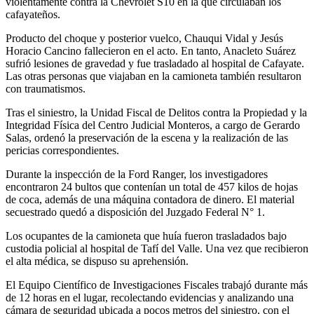
violentamente contra la Chevrolet S10 en la que circulaban los
cafayateños.
Producto del choque y posterior vuelco, Chauqui Vidal y Jesús
Horacio Cancino fallecieron en el acto. En tanto, Anacleto Suárez
sufrió lesiones de gravedad y fue trasladado al hospital de Cafayate.
Las otras personas que viajaban en la camioneta también resultaron
con traumatismos.
Tras el siniestro, la Unidad Fiscal de Delitos contra la Propiedad y la
Integridad Física del Centro Judicial Monteros, a cargo de Gerardo
Salas, ordenó la preservación de la escena y la realización de las
pericias correspondientes.
Durante la inspección de la Ford Ranger, los investigadores
encontraron 24 bultos que contenían un total de 457 kilos de hojas
de coca, además de una máquina contadora de dinero. El material
secuestrado quedó a disposición del Juzgado Federal N° 1.
Los ocupantes de la camioneta que huía fueron trasladados bajo
custodia policial al hospital de Tafí del Valle. Una vez que recibieron
el alta médica, se dispuso su aprehensión.
El Equipo Científico de Investigaciones Fiscales trabajó durante más
de 12 horas en el lugar, recolectando evidencias y analizando una
cámara de seguridad ubicada a pocos metros del siniestro, con el