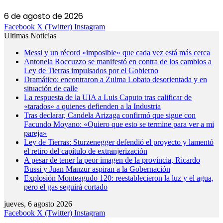
6 de agosto de 2026
Facebook
X (Twitter)
Instagram
Ultimas Noticias
Messi y un récord «imposible» que cada vez está más cerca
Antonela Roccuzzo se manifestó en contra de los cambios a
Ley de Tierras impulsados por el Gobierno
Dramático: encontraron a Zulma Lobato desorientada y en
situación de calle
La respuesta de la UIA a Luis Caputo tras calificar de
«tarados» a quienes defienden a la Industria
Tras declarar, Candela Arizaga confirmó que sigue con
Facundo Moyano: «Quiero que esto se termine para ver a mi
pareja»
Ley de Tierras: Sturzenegger defendió el proyecto y lamentó
el retiro del capítulo de extranjerización
A pesar de tener la peor imagen de la provincia, Ricardo
Bussi y Juan Manzur aspiran a la Gobernación
Explosión Monteagudo 120: reestablecieron la luz y el agua,
pero el gas seguirá cortado
jueves, 6 agosto 2026
Facebook
X (Twitter)
Instagram